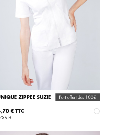
NIQUE ZIPPÉE SUZIE
Port offert dès 100€
AJOUTER AU PANIER
x
,70 € TTC
Blanc
75 € HT