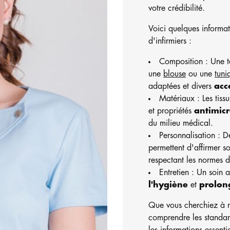
votre crédibilité.
Voici quelques informati
d'infirmiers :
Composition : Une 
une
blouse
ou une
tuni
adaptées et divers
acc
Matériaux : Les tiss
et propriétés
antimic
du milieu médical.
Personnalisation : 
permettent d'affirmer so
respectant les normes d
Entretien : Un soin 
l'hygiène
et
prolon
Que vous cherchiez à r
comprendre les standard