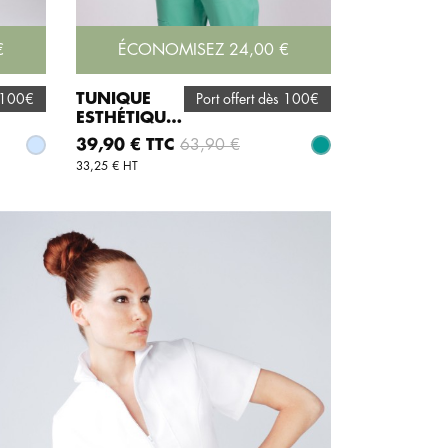
€
ÉCONOMISEZ 24,00 €
TUNIQUE
s 100€
Port offert dès 100€
ESTHÉTIQUE
AJOUTER AU PANIER
VERT EN
Prix
Prix de base
39,90 € TTC
63,90 €
Ciel
Vert mint
COTON
33,25 € HT
STRETCH
CAROLINE