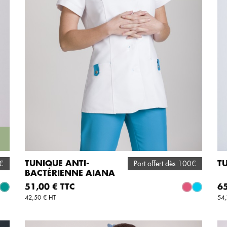
TUNIQUE ANTI-
TU
0€
Port offert dès 100€
BACTÉRIENNE AIANA
AJOUTER AU PANIER
Prix
Pri
51,00 € TTC
65
Vert mint
Fuschia
Turquoise
42,50 € HT
54,