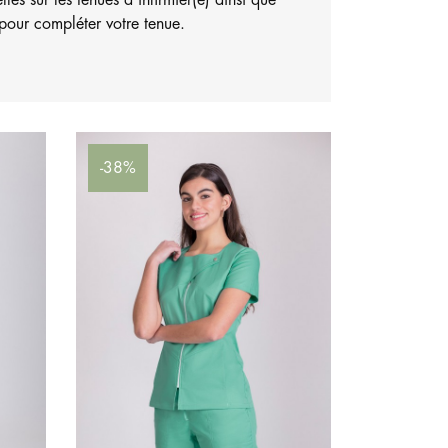
lles sur les tenues d'infirmier(e) ainsi que
 pour compléter votre tenue.
-38%