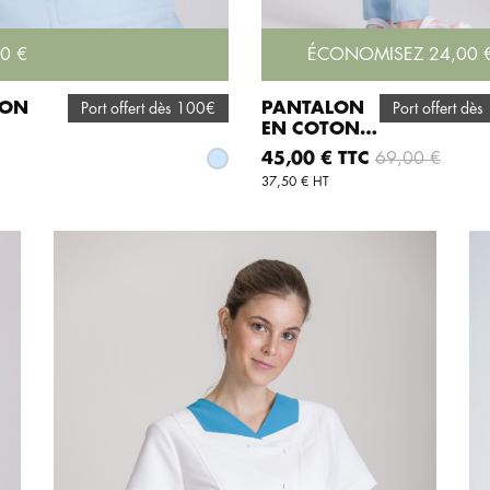
0 €
ÉCONOMISEZ 24,00 
TON
PANTALON
Port offert dès 100€
Port offert dè
EN COTON
ER
AJOUTER AU PANIER
STRETCH
Prix
Prix de base
45,00 € TTC
69,00 €
Ciel
BLEU CIEL
37,50 € HT
CARLA