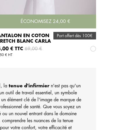
ÉCONOMISEZ 24,00 €
ANTALON EN COTON
Port offert dès 100€
TRETCH BLANC CARLA
AJOUTER AU PANIER
x
Prix de base
,00 € TTC
69,00 €
Blanc
50 € HT
, la
tenue d'infirmier
n'est pas qu'un
un outil de travail essentiel, un symbole
t un élément clé de l'image de marque de
professionnel de santé. Que vous soyez un
é ou un nouvel entrant dans le domaine
, comprendre les nuances de la tenue
our votre confort, votre efficacité et