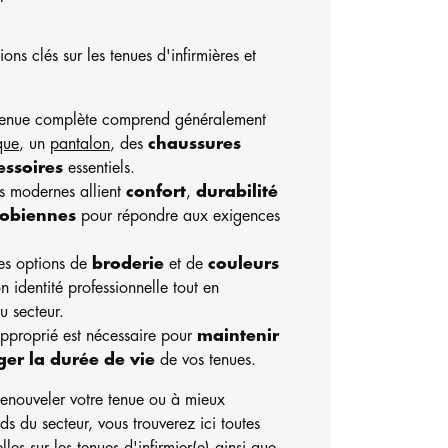
ons clés sur les tenues d'infirmières et
tenue complète comprend généralement
que
, un
pantalon
, des
chaussures
essoires
essentiels.
us modernes allient
confort
,
durabilité
robiennes
pour répondre aux exigences
Des options de
broderie
et de
couleurs
n identité professionnelle tout en
u secteur.
approprié est nécessaire pour
maintenir
ger la durée de vie
de vos tenues.
enouveler votre tenue ou à mieux
s du secteur, vous trouverez ici toutes