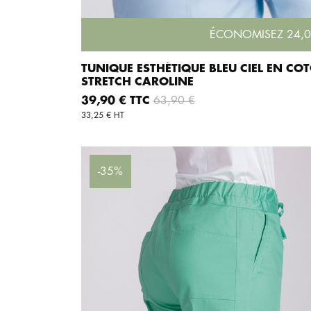
ÉCONOMISEZ 24,0
TUNIQUE ESTHÉTIQUE BLEU CIEL EN CO
STRETCH CAROLINE
AJOUTER AU PANI
Prix
Prix de base
39,90 € TTC
63,90 €
33,25 € HT
-35%