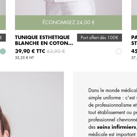
ÉCONOMISEZ 24,00 €
TUNIQUE ESTHÉTIQUE
P
0€
Port offert dès 100€
BLANCHE EN COTON
S
AJOUTER AU PANIER
STRETCH CAROLINE
Prix
Prix de base
Pri
39,90 € TTC
63,90 €
45
el
Vert d'eau
Blanc
33,25 € HT
37,
Dans le monde médical
simple uniforme : c'est 
de professionnalisme e
tout établissement ou 
professionnel chevronn
des
soins infirmiers
médicale est important p