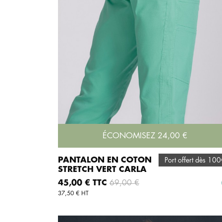
ÉCONOMISEZ 24,00 €
PANTALON EN COTON
Port offert dès 10
STRETCH VERT CARLA
AJOUTER AU PANIER
Prix
Prix de base
45,00 € TTC
69,00 €
37,50 € HT