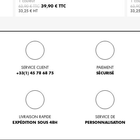
1 couleur
1 cou
Prix de base
Prix
Prix 
39,90 € TTC
63,90 € TTC
63,90
33,25 € HT
33,25
SERVICE CLIENT
PAIEMENT
+33(1) 45 78 68 75
SÉCURISÉ
LIVRAISON RAPIDE
SERVICE DE
EXPÉDITION SOUS 48H
PERSONNALISATION