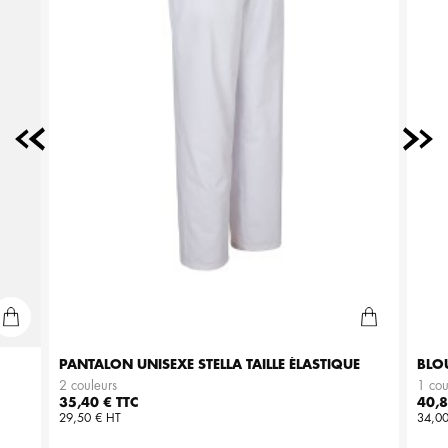
PANTALON UNISEXE STELLA TAILLE ÉLASTIQUE
BLO
2 couleurs
1 cou
Prix
Prix
35,40 € TTC
40,8
29,50 € HT
34,00