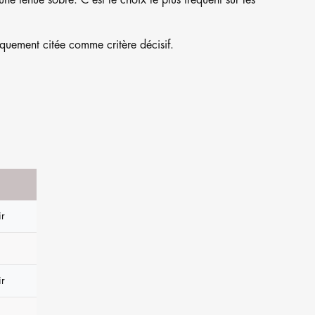
ne tenue sobre. C'est le choix le plus fréquent sur les
iquement citée comme critère décisif.
r
r