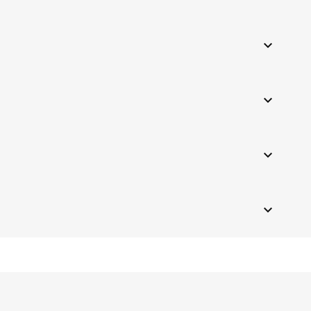



