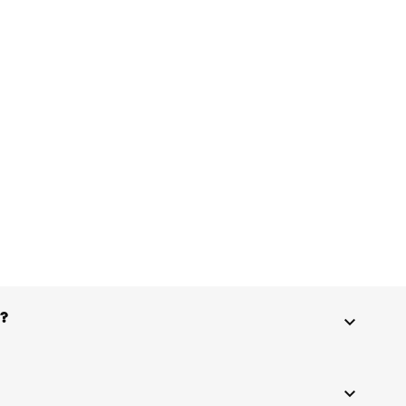
 ?

