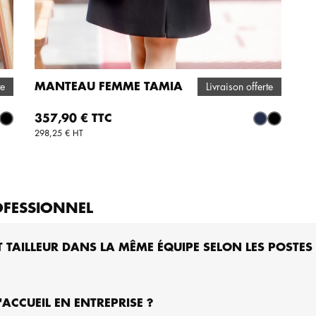
MANTEAU FEMME TAMIA
te
Livraison offerte
AJOUTER AU PANIER
Prix
357,90 € TTC
rine
Noir
Marine
Noir
298,25 € HT
OFESSIONNEL
T TAILLEUR DANS LA MÊME ÉQUIPE SELON LES POSTES
'ACCUEIL EN ENTREPRISE ?