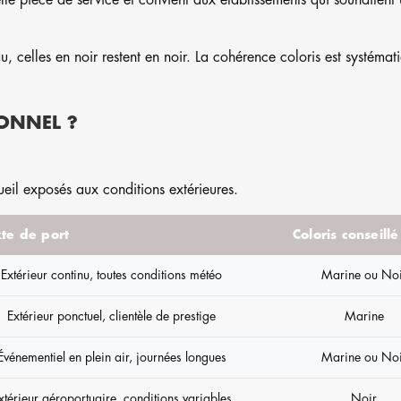
lle pièce de service et convient aux établissements qui souhaitent u
, celles en noir restent en noir. La cohérence coloris est systémat
ONNEL ?
ueil exposés aux conditions extérieures.
te de port
Coloris conseillé
Extérieur continu, toutes conditions météo
Marine ou Noi
Extérieur ponctuel, clientèle de prestige
Marine
Événementiel en plein air, journées longues
Marine ou Noi
xtérieur aéroportuaire, conditions variables
Noir