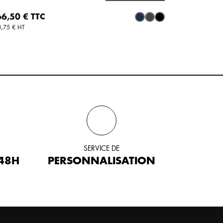
AJOUTER AU PANIER
x
6,50 € TTC
Marine
Gris
Noir
,75 € HT
SERVICE DE
 48H
PERSONNALISATION