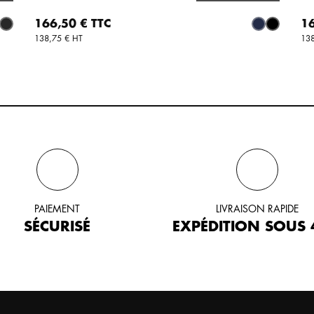
AJOUTER AU PANIER
Prix
Pri
166,50 € TTC
16
moyen
s rayure
Anthracite
Marine
Noir
138,75 € HT
138
PAIEMENT
LIVRAISON RAPIDE
SÉCURISÉ
EXPÉDITION SOUS