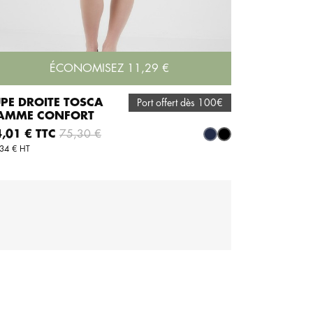
ÉCONOMISEZ 11,29 €
UPE DROITE TOSCA
Port offert dès 100€
AMME CONFORT
AJOUTER AU PANIER
x
Prix de base
,01 € TTC
75,30 €
e
Marine
Noir
34 € HT