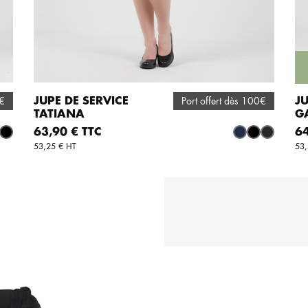
JUPE DE SERVICE
J
0€
Port offert dès 100€
TATIANA
G
AJOUTER AU PANIER
Prix
Pri
63,90 € TTC
64
e
ige
Noir
Marine
Noir
Anthracit
53,25 € HT
53,