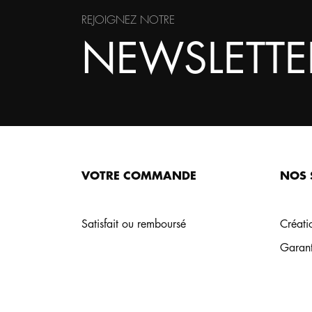
REJOIGNEZ NOTRE
NEWSLETTE
VOTRE COMMANDE
NOS 
Satisfait ou remboursé
Créati
Own Design respecte la
Garant
gestion des cookies !
Nous utilisons parfois des cookies pour personnaliser votre
expérience et optimiser notre offre. Vous pouvez modifier vos
préférences à tout moment.