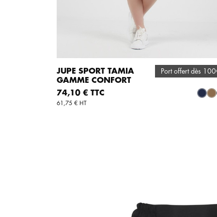
JUPE SPORT TAMIA
Port offert dès 10
GAMME CONFORT
AJOUTER AU PANIER
Prix
74,10 € TTC
Marin
Be
61,75 € HT