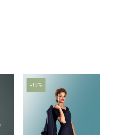
--15%