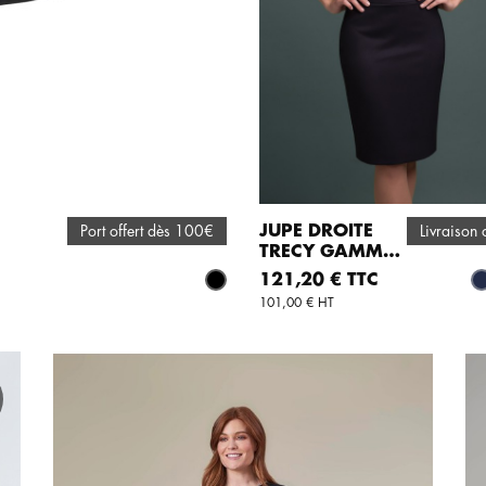
JUPE DROITE
Livraison 
Port offert dès 100€
TRECY GAMME
AJOUTER AU PANIER
ER
TRAVEL
Prix
121,20 € TTC
M
Noir
101,00 € HT