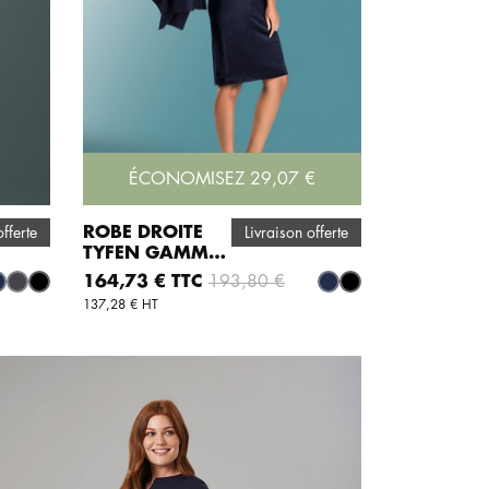
ÉCONOMISEZ 29,07 €
ROBE DROITE
offerte
Livraison offerte
TYFEN GAMME
AJOUTER AU PANIER
TRAVEL
Prix
Prix de base
164,73 € TTC
193,80 €
arine
Gris
Noir
Marine
Noir
137,28 € HT