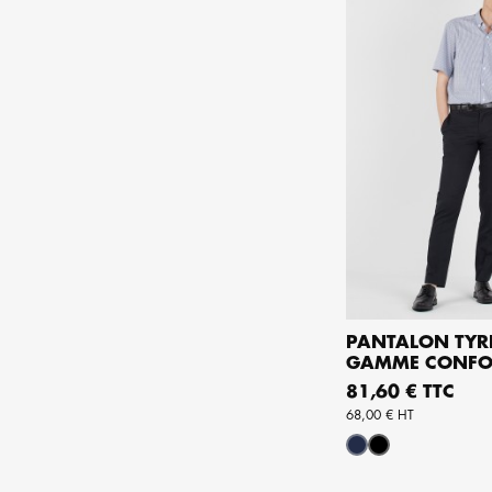
PANTALON TYR
GAMME CONFO
AJOUTER AU 
Prix
81,60 € TTC
68,00 € HT
Marine
Noir