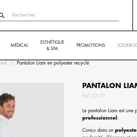

ESTHÉTIQUE
MÉDICAL
PROMOTIONS
LOOKBO
& SPA
ard
Pantalon Liam en polyester recyclé
PANTALON LIAM
Ref.
LO 77
Le pantalon Liam est une p
professionnel
.
Conçu dans un
polyeste