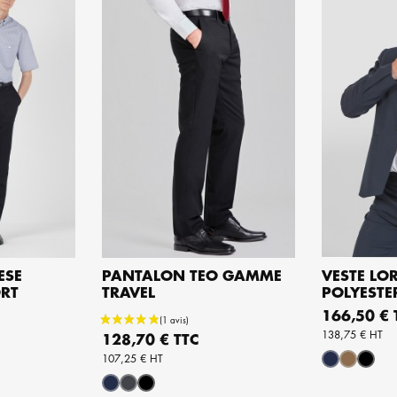
ESE
PANTALON TEO GAMME
VESTE LO
RT
TRAVEL
POLYESTE
PANIER
AJOUTER AU PANIER
AJOUT
Prix
166,50 € 
138,75 € HT
Prix
128,70 € TTC
107,25 € HT
Marine
Beige
Noir
Marine
Gris
Noir