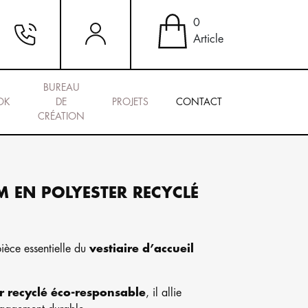
0
Article
BUREAU
OK
DE
PROJETS
CONTACT
CRÉATION
 EN POLYESTER RECYCLÉ
ièce essentielle du
vestiaire d’accueil
r recyclé éco-responsable
, il allie