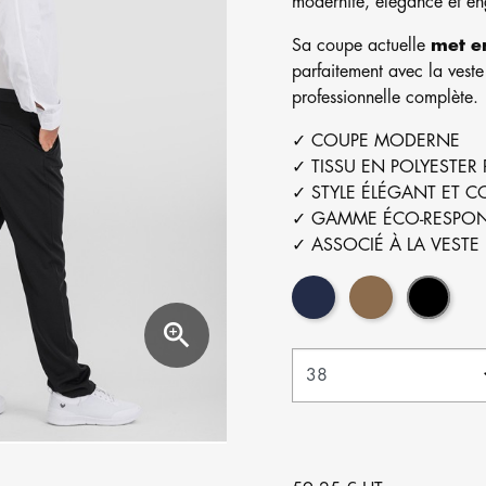
modernité, élégance et e
Sa coupe actuelle
met en
parfaitement avec la vest
professionnelle complète.
✓ COUPE MODERNE
✓ TISSU EN POLYESTER
✓ STYLE ÉLÉGANT ET 
✓ GAMME ÉCO-RESPON
✓ ASSOCIÉ À LA VESTE
Marine
Beige
Noir
