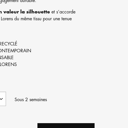
ngagement durable.
 valeur la silhouette
et s’accorde
e Lorens du même tissu pour une tenue
 RECYCLÉ
CONTEMPORAIN
SABLE
 LORENS
Sous 2 semaines