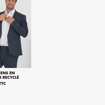
RENS EN
R RECYCLÉ
ER AU PANIER
TTC