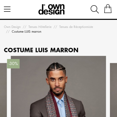
Own Design
Tenues Hôtellerie
Tenues de Réceptionniste
Costume LUIS marron
COSTUME LUIS MARRON
-30%