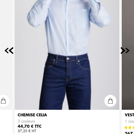
CHEMISE CELIA
VES
3 couleurs
1 cou
Prix
44,70 € TTC
37,25 € HT
Prix
267,