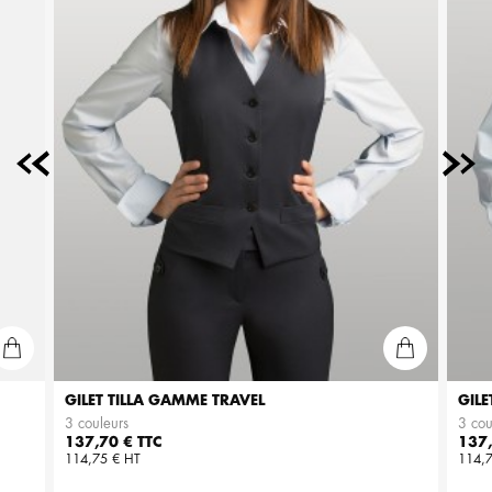
GILET TILLA GAMME TRAVEL
GILE
3 couleurs
3 cou
Prix
Prix
137,70 € TTC
137,
114,75 € HT
114,