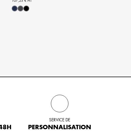
107,25 € HT
101,00 € HT
Marine
Gris
Noir
Marine
Gris
Noir
SERVICE DE
 48H
PERSONNALISATION