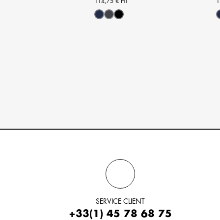
 HT
114,75 € HT
1
oir
Marine
Gris
Noir
SERVICE CLIENT
+33(1) 45 78 68 75