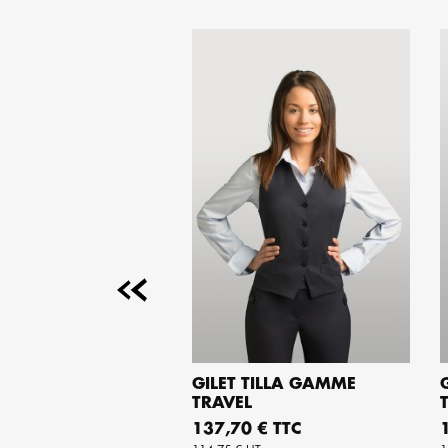
 HOMME TIBO
GILET TILLA GAMME
 TRAVEL
TRAVEL
OUTER AU PANIER
AJOUTER AU PANIER
Prix
P
 € TTC
137,70 € TTC