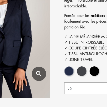
léger, infroissable et anti
irréprochable.
Pensée pour les
métiers 
facilement avec les pièces
pantalon Téa.
✓ LAINE MÉLANGÉE MI
✓ TISSU INFROISSABLE
✓ COUPE CINTRÉE ÉLÉ
✓ TISSU ANTI-BOULOC
✓ LIGNE TRAVEL
Marine
Gris
Noir
