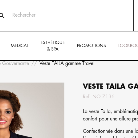

ESTHÉTIQUE
MÉDICAL
PROMOTIONS
LOOKBO
& SPA
e Gouvernante
Veste TAILA gamme Travel
VESTE TAILA G
Ref.
NO 7136
La veste Taila, emblémati
confort pour une allure pr
Confectionnée dans une lai