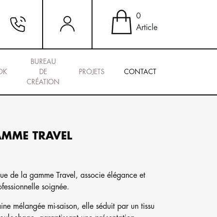
0
Article
BUREAU
OK
DE
PROJETS
CONTACT
CRÉATION
AMME TRAVEL
que de la gamme Travel, associe élégance et
ofessionnelle soignée.
ne mélangée mi-saison, elle séduit par un tissu