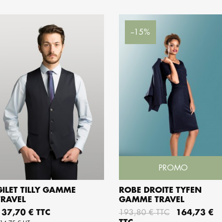
--15%
PROMO
GILET TILLY GAMME
ROBE DROITE TYFEN
TRAVEL
GAMME TRAVEL
AJOUTER AU PANIER
AJOUTER AU PANIER
rix
Prix de base
Prix
137,70 € TTC
193,80 € TTC
164,73 €