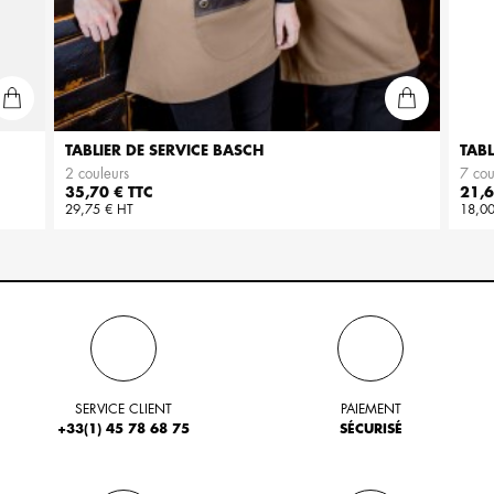
TABLIER DE SERVICE BASCH
TAB
2 couleurs
7 cou
Prix
Prix
35,70 € TTC
21,6
29,75 € HT
18,00
SERVICE CLIENT
PAIEMENT
+33(1) 45 78 68 75
SÉCURISÉ