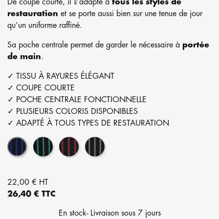
De coupe courte, il s’adapte à
tous les styles de
restauration
et se porte aussi bien sur une tenue de jour
qu’un uniforme raffiné.
Sa poche centrale permet de garder le nécessaire à
portée
de main
.
✓ TISSU À RAYURES ÉLÉGANT
✓ COUPE COURTE
✓ POCHE CENTRALE FONCTIONNELLE
✓ PLUSIEURS COLORIS DISPONIBLES
✓ ADAPTÉ À TOUS TYPES DE RESTAURATION
Rayure bleue
Rayure verte
Rayure bordeaux
Rayure grise
22,00 € HT
26,40 € TTC
En stock- Livraison sous 7 jours