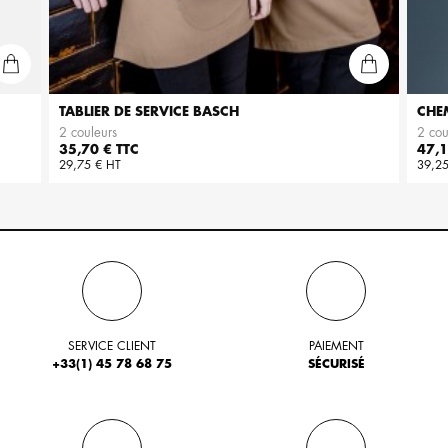
TABLIER DE SERVICE BASCH
CHE
2 couleurs
2 cou
Prix
Prix
35,70 € TTC
47,1
29,75 € HT
39,25
SERVICE CLIENT
PAIEMENT
+33(1) 45 78 68 75
SÉCURISÉ