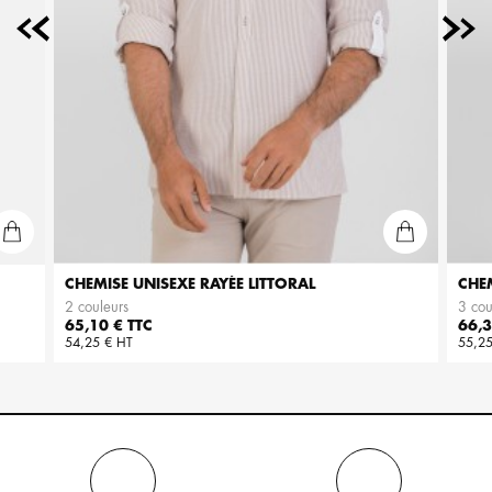
CHEMISE UNISEXE RAYÉE LITTORAL
CHE
2 couleurs
3 cou
Prix
Prix
65,10 € TTC
66,3
54,25 € HT
55,25