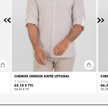
CHEMISE UNISEXE RAYÉE LITTORAL
CHE
2 couleurs
3 cou
Prix
Prix
65,10 € TTC
66,3
54,25 € HT
55,25