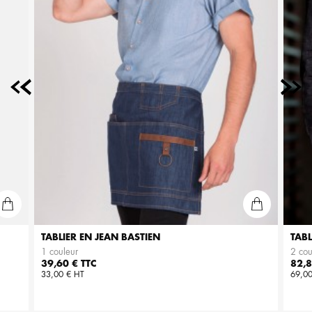
TABLIER EN JEAN BASTIEN
TABL
1 couleur
2 cou
Prix
Prix
39,60 € TTC
82,8
33,00 € HT
69,00