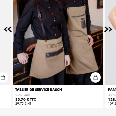
TABLIER DE SERVICE BASCH
PAN
2 couleurs
3 cou
Prix
Prix
35,70 € TTC
128,
29,75 € HT
107,