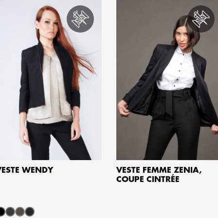
VESTE WENDY
VESTE FEMME ZENIA,
COUPE CINTRÉE
PERSONNALISER
PERSONNALISER
oir
Gris moyen
gris rayure
Anthracite