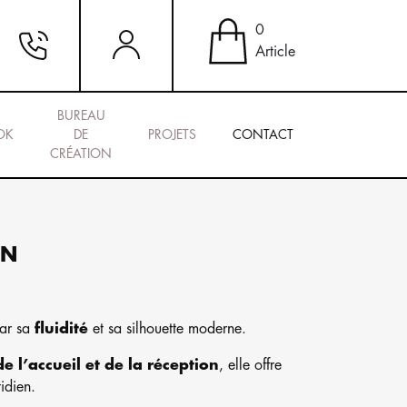
0
Article
BUREAU
OK
DE
PROJETS
CONTACT
CRÉATION
EN
par sa
fluidité
et sa silhouette moderne.
e l’accueil et de la réception
, elle offre
idien.