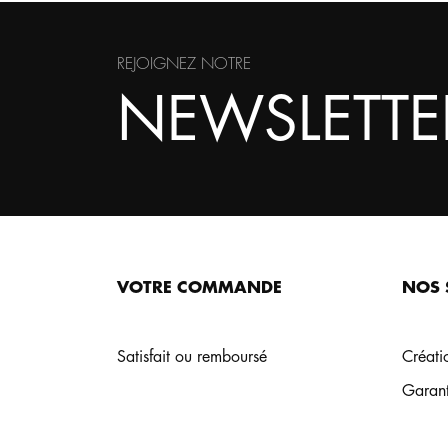
REJOIGNEZ NOTRE
NEWSLETTE
VOTRE COMMANDE
NOS 
Satisfait ou remboursé
Créati
Own Design respecte la
Garant
gestion des cookies !
Nous utilisons parfois des cookies pour personnaliser votre