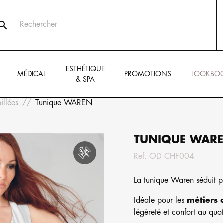

ESTHÉTIQUE
MÉDICAL
PROMOTIONS
LOOKBO
& SPA
illées
Tunique WAREN
TUNIQUE WAR
Ref.
OD CHF004
La tunique Waren séduit 
Idéale pour les
métiers d
légèreté et confort au quot