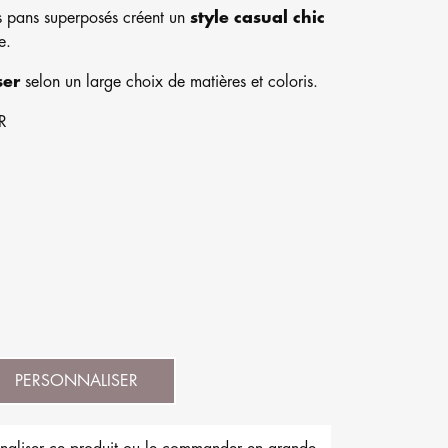
s pans superposés créent un
style casual chic
e.
ser
selon un large choix de matières et coloris.
R
PERSONNALISER