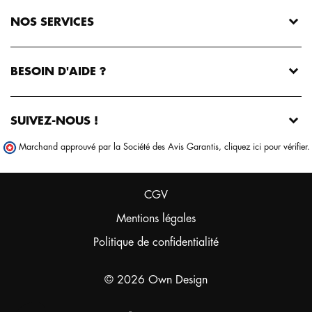
NOS SERVICES
BESOIN D'AIDE ?
SUIVEZ-NOUS !
Marchand approuvé par la Société des Avis Garantis,
cliquez ici pour vérifier
.
respecte la
 des cookies !
CGV
arfois des cookies pour personnaliser votre expérience
re offre. Vous pouvez modifier vos préférences à tout
Mentions légales
Politique de confidentialité
 préférences par la suite, cliquez sur le lien
cookies' situé dans le pied de page.
© 2026 Own Design
e confidentialité
Consentements certifiés par