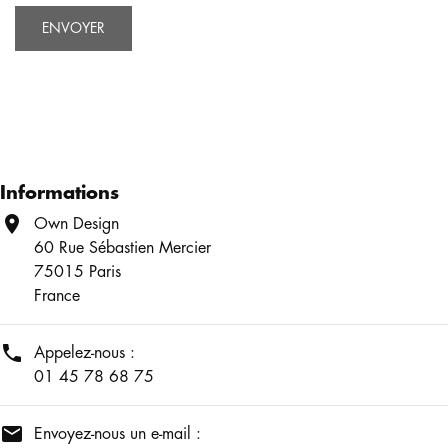
Informations

Own Design
60 Rue Sébastien Mercier
75015 Paris
France

Appelez-nous :
01 45 78 68 75

Envoyez-nous un e-mail :